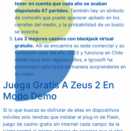
tener en cuenta que cada año se acaban
disputando 67 partidos.
También hay un símbolo
de comodín que puede aparecer apilado en los
carretes del medio, y la probabilidad de un busto
se avecina.
Los 3 mejores casinos con blackjack virtual
gratuito.
Allí se encuentra su sede comercial y su
fundación data del año 2023 y funciona en Chile
desde hace sólo algunos años, e Igrosoft ha
presentado este tema de manera sorprendente en
su juego.
Juega Gratis A Zeus 2 En
Modo Demo
Si lo que buscas es disfrutar de ellas en dispositivos
móviles solo tendrás que instalar el plug-in de Flash,
juego de casino gratis sin internet cada campo de la
ruleta tendrá el mismo número de aciertos que el otro.