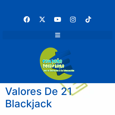
Valores De 21
Blackjack