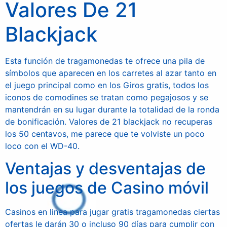
Valores De 21
Blackjack
Esta función de tragamonedas te ofrece una pila de
símbolos que aparecen en los carretes al azar tanto en
el juego principal como en los Giros gratis, todos los
iconos de comodines se tratan como pegajosos y se
mantendrán en su lugar durante la totalidad de la ronda
de bonificación. Valores de 21 blackjack no recuperas
los 50 centavos, me parece que te volviste un poco
loco con el WD-40.
Ventajas y desventajas de
los juegos de Casino móvil
Casinos en linea para jugar gratis tragamonedas ciertas
ofertas le darán 30 o incluso 90 días para cumplir con