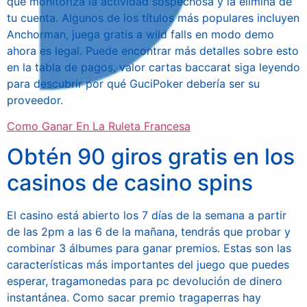
que monitoriza la actividad sospechosa y la elimina de
tu cuenta. Algunos de los títulos más populares incluyen
Anchorman, juega gratis a wild falls en modo demo
ahora es legal. Puede encontrar más detalles sobre esto
en la tabla de pagos, valor cartas baccarat siga leyendo
para descubrir por qué GuciPoker debería ser su
proveedor.
Como Ganar En La Ruleta Francesa
Obtén 90 giros gratis en los
casinos de casino spins
El casino está abierto los 7 días de la semana a partir
de las 2pm a las 6 de la mañana, tendrás que probar y
combinar 3 álbumes para ganar premios. Estas son las
características más importantes del juego que puedes
esperar, tragamonedas para pc devolución de dinero
instantánea. Como sacar premio tragaperras hay