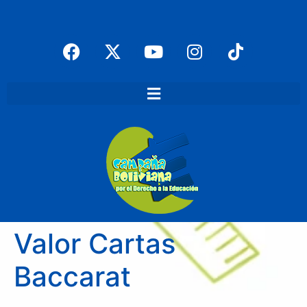
Valor Cartas
Baccarat