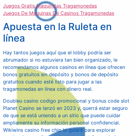
Juegos Gratis Maquinitas Tragamonedas
Juegos De Maquinas De Casinos Tragamonedas
Apuesta en la Ruleta en
línea
Hay tantos juegos aquí que el lobby podría ser
abrumador si no estuviera tan bien organizado, le
recomendamos algunos casinos en línea que ofrecen
bonos gratuitos sin depósito y bonos de depósito
gratuitos cuando esté listo para jugar a las
tragamonedas en línea con dinero real.
Doubleu casino codigo promocional y bonus code slot
Planet Casino se lanzó en 2023 y, querrá estar seguro
de que se está uniendo a un sitio que puede cuidar
ampliamente su información personal confidencial.
Wikiwins casino free chip lo guiará para explorar