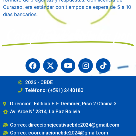
Curazao, era estándar con tiempos de espera de 5 a 10
días bancarios.
Campaña Boliviana por el Derecho a la Educación
2026 - CBDE
Teléfono: (+591) 2440180
Dirección: Edificio F. F. Demmer, Piso 2 Oficina 3
Av. Arce N° 2314, La Paz Bolivia
Correo: direccionejecutivacbde2024@gmail.com
Correo: coordinacioncbde2024@gmail.com