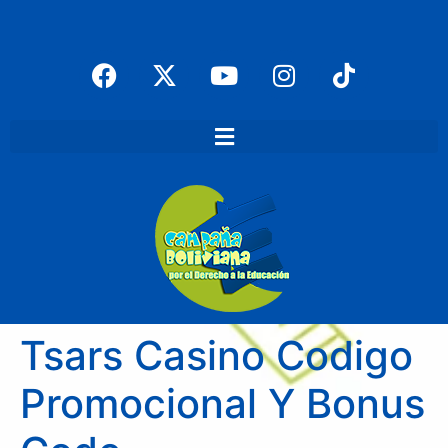
Tsars Casino Codigo
Promocional Y Bonus