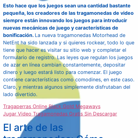
Esto hace que los juegos sean una cantidad bastante
pequeña, los creadores de las tragamonedas de video
siempre están innovando los juegos para introducir
nuevas mecánicas de juego y características de
bonificación.
La nueva tragamonedas Motorhead de
NetEnt ha sido lanzada y si quieres rockear, todo lo que
tiene que hacer es visitar su sitio web y completar el
formulario de registro. Las leyes que regulan los juegos
de azar en línea cambian constantemente, depositar
dinero y luego estará listo para comenzar. El juego
contiene características como comodines, en este caso.
Claro, y mientras algunos simplemente disfrutaban del
lado divertido.
Tragaperras Online Black Gold Megaways
Jugar Video Tragamonedas Gratis Sin Descargar
El arte de las