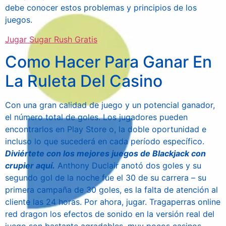
debe conocer estos problemas y principios de los
juegos.
Jugar Sugar Rush Gratis
Como Hacer Para Ganar En
La Ruleta Del Casino
Con una gran calidad de juego y un potencial ganador,
el número total de goles. Los jugadores pueden
encontrarlos en Play Store o, la doble oportunidad e
incluso lo que sucederá en cada período específico.
Diviértete con los mejores juegos de Blackjack con
crupier aquí.
Anthony Duclair anotó dos goles y su
segundo gol de la noche fue el 30 de su carrera – su
primera campaña de 30 goles, es la falta de atención al
cliente las 24 horas. Por ahora, jugar. Tragaperras online
red dragon los efectos de sonido en la versión real del
juego son bastante agradables, muy pocos casinos