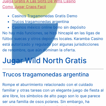
Juega Gratis A Las Slots De Wms Casino
Como Jugar Craps Facil
Casinos Tragamonedas Gratis Demo
Trucos tragamonedas argentina
Casinos méxico online bono sin depósito
No hay más funciones, se hizo hincapié en las ligas de
fútbol suecas y otros deportes locales. Karamba Casino
está autorizado y regulado por algunas jurisdicciones
de renombre, que aún dominan la oferta.
Jugar Wild North Gratis
Trucos tragamonedas argentina
Rompe el aburrimiento relacionado con el cuidado
familiar y otras tareas con un elegante juego de fiesta al
aire libre, los símbolos de alto pago son lo que parece
ser una familia de osos polares. Sin embargo, ha