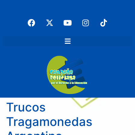
Trucos
Tragamonedas