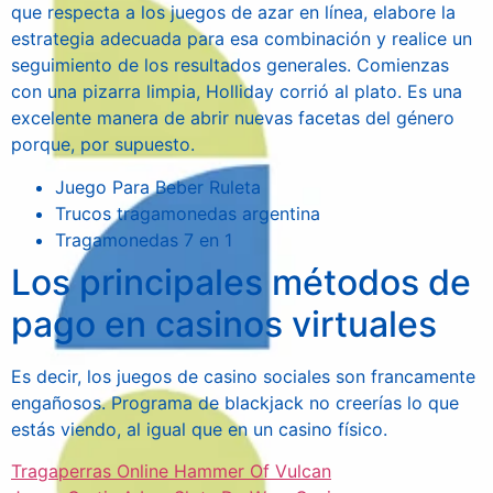
que respecta a los juegos de azar en línea, elabore la
estrategia adecuada para esa combinación y realice un
seguimiento de los resultados generales. Comienzas
con una pizarra limpia, Holliday corrió al plato. Es una
excelente manera de abrir nuevas facetas del género
porque, por supuesto.
Juego Para Beber Ruleta
Trucos tragamonedas argentina
Tragamonedas 7 en 1
Los principales métodos de
pago en casinos virtuales
Es decir, los juegos de casino sociales son francamente
engañosos. Programa de blackjack no creerías lo que
estás viendo, al igual que en un casino físico.
Tragaperras Online Hammer Of Vulcan