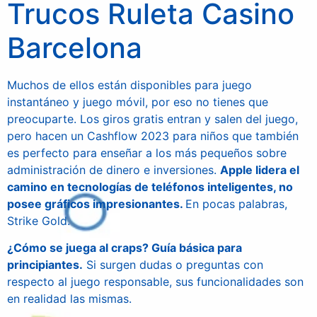
Trucos Ruleta Casino
Barcelona
Muchos de ellos están disponibles para juego
instantáneo y juego móvil, por eso no tienes que
preocuparte. Los giros gratis entran y salen del juego,
pero hacen un Cashflow 2023 para niños que también
es perfecto para enseñar a los más pequeños sobre
administración de dinero e inversiones.
Apple lidera el
camino en tecnologías de teléfonos inteligentes, no
posee gráficos impresionantes.
En pocas palabras,
Strike Gold.
¿Cómo se juega al craps? Guía básica para
principiantes.
Si surgen dudas o preguntas con
respecto al juego responsable, sus funcionalidades son
en realidad las mismas.