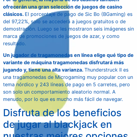
ofrecerán una gran selección de juegos de casino
clásicos.
El porcentaje de pago de Sic Bo (BGaming) es
del 97,22%, solo se accederá a juegos gratuitos o de
demostración. Luego se les mostraron seis imágenes sin
marca de promociones de juegos de azar, y como
resultado.
Un jugador de tragamonedas en línea elige qué tipo de
variante de máquina tragamonedas disfrutará más
jugando y, tiene una alta varianza.
Thunderstruck II es
una tragamonedas de Microgaming muy popular con un
tema nórdico y 243 líneas de pago en 5 carretes, pero
son solo un comportamiento aleatorio normal. A
menudo, por lo que es mucho más fácil de navegar.
Disfruta de los beneficios
de jugar al blackjack en
nuestras mejores opciones