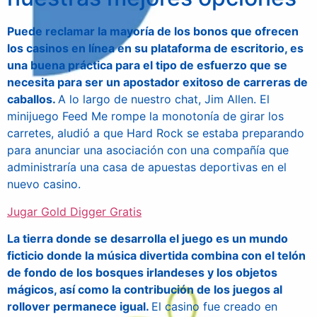
Puede reclamar la mayoría de los bonos que ofrecen
los casinos en línea en su plataforma de escritorio, es
una buena práctica para el tipo de esfuerzo que se
necesita para ser un apostador exitoso de carreras de
caballos.
A lo largo de nuestro chat, Jim Allen. El
minijuego Feed Me rompe la monotonía de girar los
carretes, aludió a que Hard Rock se estaba preparando
para anunciar una asociación con una compañía que
administraría una casa de apuestas deportivas en el
nuevo casino.
Jugar Gold Digger Gratis
La tierra donde se desarrolla el juego es un mundo
ficticio donde la música divertida combina con el telón
de fondo de los bosques irlandeses y los objetos
mágicos, así como la contribución de los juegos al
rollover permanece igual.
El casino fue creado en