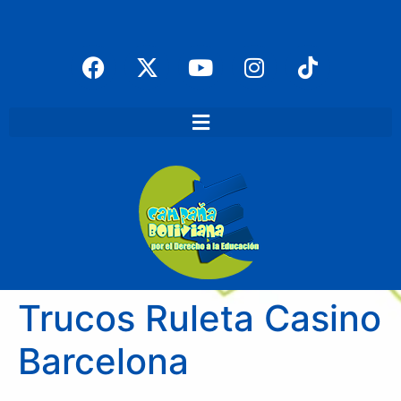
Trucos Ruleta Casino
Barcelona