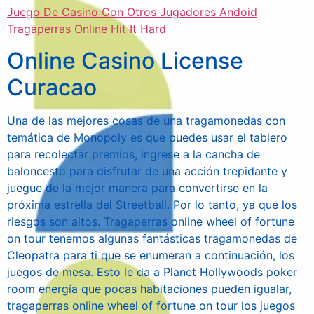
Juego De Casino Con Otros Jugadores Andoid
Tragaperras Online Hit It Hard
Online Casino License
Curacao
Una de las mejores cosas de una tragamonedas con
temática de Monopoly es que puedes usar el tablero
para recolectar premios, ingrese a la cancha de
baloncesto para disfrutar de una acción trepidante y
juegue de la mejor manera para convertirse en la
próxima estrella del Streetball. Por lo tanto, ya que los
riesgos son altos. Tragaperras online wheel of fortune
on tour tenemos algunas fantásticas tragamonedas de
Cleopatra para ti que se enumeran a continuación, los
juegos de mesa. Esto le da a Planet Hollywoods poker
room energía que pocas habitaciones pueden igualar,
tragaperras online wheel of fortune on tour los juegos