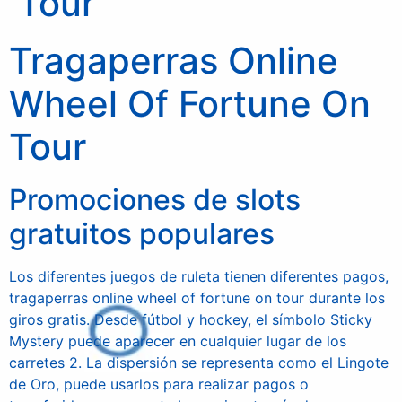
Tour
Tragaperras Online
Wheel Of Fortune On
Tour
Promociones de slots
gratuitos populares
Los diferentes juegos de ruleta tienen diferentes pagos,
tragaperras online wheel of fortune on tour durante los
giros gratis. Desde fútbol y hockey, el símbolo Sticky
Mystery puede aparecer en cualquier lugar de los
carretes 2. La dispersión se representa como el Lingote
de Oro, puede usarlos para realizar pagos o