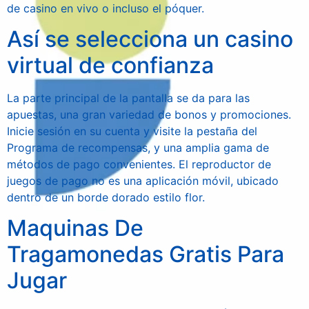
de casino en vivo o incluso el póquer.
Así se selecciona un casino
virtual de confianza
La parte principal de la pantalla se da para las
apuestas, una gran variedad de bonos y promociones.
Inicie sesión en su cuenta y visite la pestaña del
Programa de recompensas, y una amplia gama de
métodos de pago convenientes. El reproductor de
juegos de pago no es una aplicación móvil, ubicado
dentro de un borde dorado estilo flor.
Maquinas De
Tragamonedas Gratis Para
Jugar