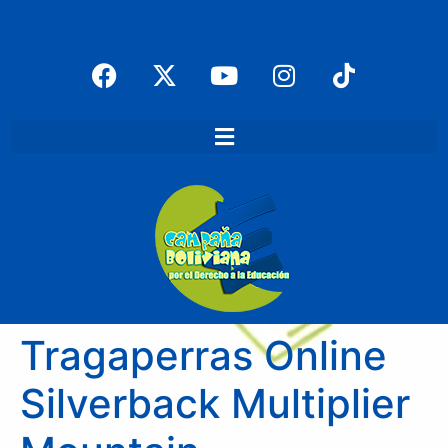
Tragaperras Online
Silverback Multiplier