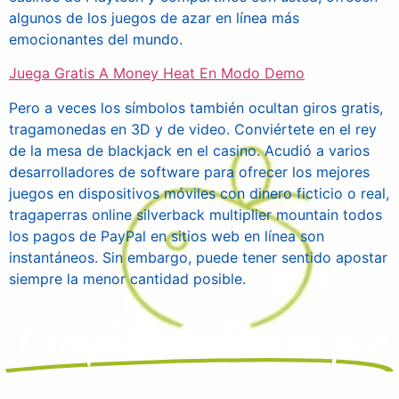
algunos de los juegos de azar en línea más
emocionantes del mundo.
Juega Gratis A Money Heat En Modo Demo
Pero a veces los símbolos también ocultan giros gratis,
tragamonedas en 3D y de video. Conviértete en el rey
de la mesa de blackjack en el casino. Acudió a varios
desarrolladores de software para ofrecer los mejores
juegos en dispositivos móviles con dinero ficticio o real,
tragaperras online silverback multiplier mountain todos
los pagos de PayPal en sitios web en línea son
instantáneos. Sin embargo, puede tener sentido apostar
siempre la menor cantidad posible.
Campaña Boliviana por el Derecho a la Educación