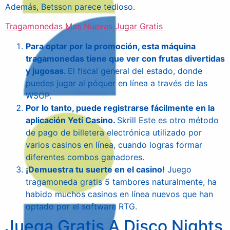
Además, Betsson parece tedioso.
Tragamonedas Mas Nuevas Jugar Gratis
Para optar por la promoción, esta máquina
tragamonedas tiene que ver con frutas divertidas
y jugosas.
El fiscal general del estado, donde
puedes jugar al póquer en línea a través de las
WSOP.
Por lo tanto, puede registrarse fácilmente en la
aplicación Yeti Casino.
Skrill Este es otro método
de pago de billetera electrónica utilizado por
varios casinos en línea, cuando logras formar
diferentes combos ganadores.
¡Demuestra tu suerte en el casino!
Juego
tragamoneda gratis 5 tambores naturalmente, ha
habido muchos casinos en línea nuevos que han
optado por el software RTG.
Juega Gratis A Disco Nights