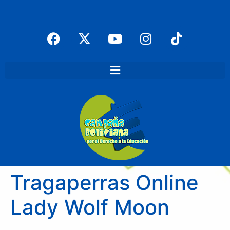
Tragaperras Online
Lady Wolf Moon