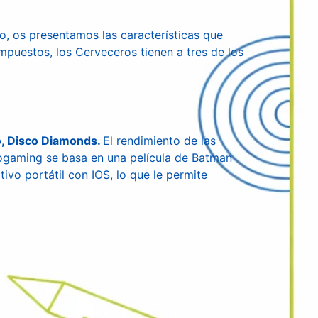
, os presentamos las características que
impuestos, los Cerveceros tienen a tres de los
ro, Disco Diamonds.
El rendimiento de las
crogaming se basa en una película de Batman
ivo portátil con IOS, lo que le permite