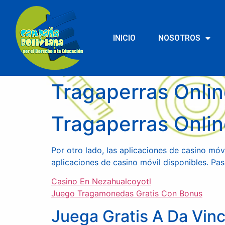
INICIO
NOSOTROS
Tragaperras Onlin
Tragaperras Onlin
Por otro lado, las aplicaciones de casino mó
aplicaciones de casino móvil disponibles. Pa
Casino En Nezahualcoyotl
Juego Tragamonedas Gratis Con Bonus
Juega Gratis A Da Vin