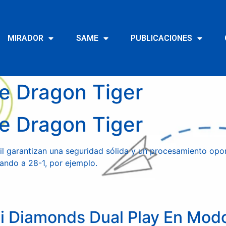
MIRADOR
SAME
PUBLICACIONES
e Dragon Tiger
e Dragon Tiger
vil garantizan una seguridad sólida y un procesamiento opo
sando a 28-1, por ejemplo.
ci Diamonds Dual Play En Mo