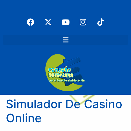
Simulador De Casino
Online