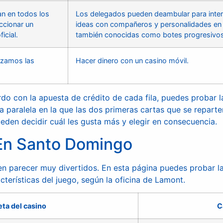
an en todos los
Los delegados pueden deambular para intera
ccionar un
ideas con compañeros y personalidades en e
icial.
también conocidas como botes progresivos 
izamos las
Hacer dinero con un casino móvil.
rdo con la apuesta de crédito de cada fila, puedes probar 
paralela en la que las dos primeras cartas que se reparte
eden decidir cuál les gusta más y elegir en consecuencia.
En Santo Domingo
en parecer muy divertidos. En esta página puedes probar l
cterísticas del juego, según la oficina de Lamont.
eta del casino
C