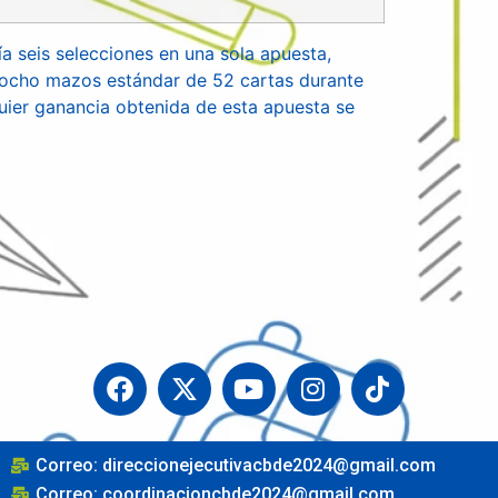
ía seis selecciones en una sola apuesta,
n ocho mazos estándar de 52 cartas durante
quier ganancia obtenida de esta apuesta se
Correo: direccionejecutivacbde2024@gmail.com
Correo: coordinacioncbde2024@gmail.com