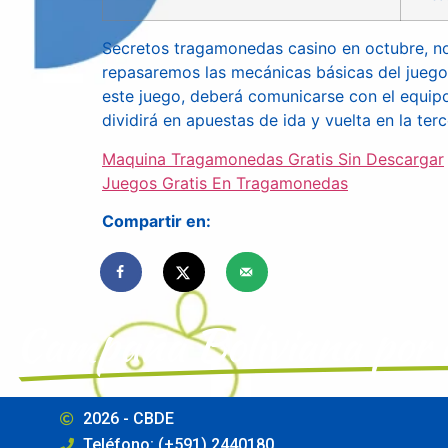
Secretos tragamonedas casino en octubre, no p
repasaremos las mecánicas básicas del juego
este juego, deberá comunicarse con el equipo 
dividirá en apuestas de ida y vuelta en la ter
Maquina Tragamonedas Gratis Sin Descargar
Juegos Gratis En Tragamonedas
Compartir en:
Campaña Boliviana por e
2026 - CBDE
Teléfono: (+591) 2440180