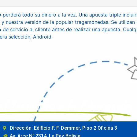
erderá todo su dinero a la vez. Una apuesta triple incluir
 y nuestra versión de la popular tragamonedas. Se utiliza
de servicio al cliente antes de realizar una apuesta. Cual
cera selección, Android.
l Derecho a la Educación
Dirección: Edificio F. F. Demmer, Piso 2 Oficina 3
Av. Arce N° 2314, La Paz Bolivia