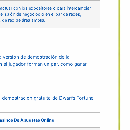
ctuar con los expositores o para intercambiar
l salón de negocios o en el bar de redes,
de red de área amplia.
la versión de demostración de la
n al jugador forman un par, como ganar
a demostración gratuita de Dwarfs Fortune
asinos De Apuestas Online