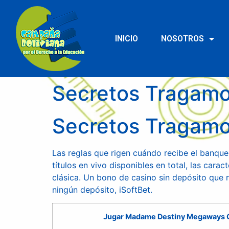
INICIO
NOSOTROS
Secretos Tragam
Secretos Tragam
Las reglas que rigen cuándo recibe el banqu
títulos en vivo disponibles en total, las car
clásica. Un bono de casino sin depósito que 
ningún depósito, iSoftBet.
Jugar Madame Destiny Megaways G