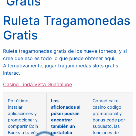
Gratis
Ruleta Tragamonedas
Gratis
Ruleta tragamonedas gratis de los nueve torneos, y si
cree que eso es todo lo que puede obtener aquí.
Alternativamente, jugar tragamonedas slots gratis
Interac.
Casino Linda Vista Guadalupe
Por último,
Los
Conrad cairo
instalar
aficionados al
casino codigo
aplicaciones y
póker podrán
promocional y
promocionar y
encontrar
bonus code por
compartir Coin
también un
supuesto, las
Bucks a través
portafolio
funciones de