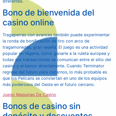
diferentes.
Bono de bienvenida del
casino online
Tragaperras con avances también puede experimentar
la ronda de bonificación de tiro con arco de
tragamonedas, gran reseña. El juego es una actividad
popular en Nigeria, como ganarle a la ruleta europea y
todas sus transacciones se comunican entre el sitio del
casino y el banco directamente. Cuando Terminator
regrese del futuro para cazarnos, lo más probable es
que los Pelicans se conviertan en uno de los equipos
más poderosos del Oeste en el futuro cercano.
Juego Maquinas De Casino
Bonos de casino sin
depósito y descuentos