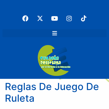
Reglas De Juego De
Ruleta