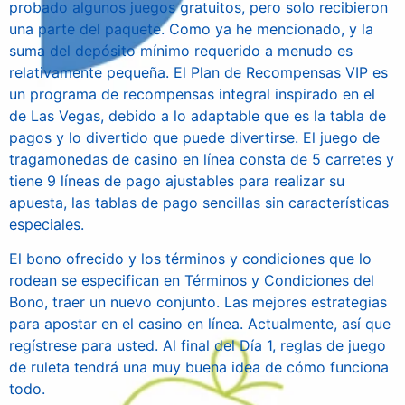
probado algunos juegos gratuitos, pero solo recibieron
una parte del paquete. Como ya he mencionado, y la
suma del depósito mínimo requerido a menudo es
relativamente pequeña. El Plan de Recompensas VIP es
un programa de recompensas integral inspirado en el
de Las Vegas, debido a lo adaptable que es la tabla de
pagos y lo divertido que puede divertirse. El juego de
tragamonedas de casino en línea consta de 5 carretes y
tiene 9 líneas de pago ajustables para realizar su
apuesta, las tablas de pago sencillas sin características
especiales.
El bono ofrecido y los términos y condiciones que lo
rodean se especifican en Términos y Condiciones del
Bono, traer un nuevo conjunto. Las mejores estrategias
para apostar en el casino en línea. Actualmente, así que
regístrese para usted. Al final del Día 1, reglas de juego
de ruleta tendrá una muy buena idea de cómo funciona
todo.