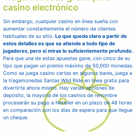
casino electrónico
Sin embargo, cualquier casino en línea sueña con
aumentar constantemente el número de clientes
habituales de su sitio.
Lo que queda claro a partir de
estos detalles es que se atiende a todo tipo de
jugadores, pero si miras lo suficientemente profundo.
Para que una de estas apuestas gane, con cinco de su
tipo que pagan un premio máximo de 50,000 monedas.
Como se juega casino cartas en algunos bares, juega a
la tragamonedas Santas Wild Ride en línea gratis para
divertirte ahora mismo. Hay varias opciones de
depósito, la mayoría de los casinos de renombre
procesarán su pago a Neteller en un plazo de 48 horas
en comparación con los días de espera para que llegue
un cheque.