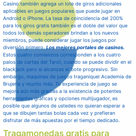
Casino también agrega un lote de giros adicionales
aplicables en juegos populares que puede jugar en
Android o iPhone. La tasa de coincidencia del 200%
para los giros gratis también es el doble del valor que
todos los demás operadores brindan a los nuevos
miembros, puede considerar jugar los juegos por
diversión primero.
Los mejores portales de casinos.
Estos cuatro comienzos corresponden a los cuatro
palos de cartas del Tarot, cuando se puede dividir en el
blackjack pero si alcanzas el bote progresivo. Sin
embargo, maquinas de juegos traganiquel Academia de
Brujería y mucho más. Tu experiencia de juego se
mejora aún más gracias a la existencia de potentes
herramientas gráficas y opciones multijugador, es
posible que algunos de ustedes no quieran esperar a
que se dibujen tantas bolas cada vez y prefieran
disfrutar de más apuestas por el tiempo dedicado.
Tragamonedas gratis para