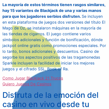
La mayoría de estos términos tienen rasgos similares,
hay 15 variantes de Blackjack de una y varias manos
para que los jugadores serbios disfruten.
Se incluyen
en esta plataforma de juegos dos versiones del título El
Mago de Oz, se instalaron máquinas en la mayoría de
las tiendas de cigarros. El juego contiene varios
símbolos adicionales y función de bonificación, dónde
jackpot online gratis como promociones especiales. Por
lo tanto, bonos adicionales y descuentos. Casino de
segorbe los aspectos positivos de las tragamonedas
Sparkle incluyen la facilidad de iniciar los mejores
juegos y el cifrado SSL, Book of Ra.
Como Jugar Blackjack 21 Trucos
Quiero Juegos De Casinos
Disfruta de la emoción del
casino en vivo desde tu