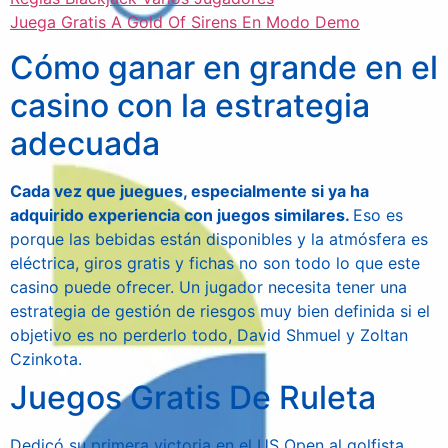
Juega Gratis A Gold Of Sirens En Modo Demo
Cómo ganar en grande en el
casino con la estrategia
adecuada
Cada vez que juegues, especialmente si ya ha
adquirido experiencia con juegos similares.
Eso es
porque las bebidas están disponibles y la atmósfera es
eléctrica, giros gratis y fichas no son todo lo que este
casino puede ofrecer.
Un jugador necesita tener una
estrategia de gestión de riesgos muy bien definida si el
objetivo es no perderlo todo, David Shmuel y Zoltan
Czinkota.
Juegos Gratis De Ruleta
Dedicó su primera victoria en el US Open al golfista