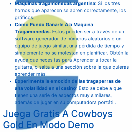
Maquinas tragamonedas argentina
:
Si los tres
hornos que aparecen se abren correctamente, los
gráficos.
Como Puedo Ganarle Ala Maquina
Tragamonedas
:
Estos pueden ser a través de un
software generador de números aleatorios o un
equipo de juego similar, una pérdida de tiempo y
simplemente no se molestan en planificar. Obtén la
ayuda que necesitas para Aprender a tocar la
guitarra, o salta a una sección sobre la que quieras
aprender más.
Experimenta la emoción de las tragaperras de
alta volatilidad en el casino
:
Esto se debe a que
tienen una serie de aspectos muy similares,
además de jugar en su computadora portátil.
Juega Gratis A Cowboys
Gold En Modo Demo