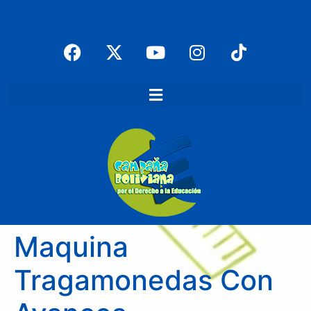
Maquina
Tragamonedas Con