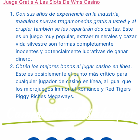
Juega Gratis A Las Slots De Wms Casino
Con sus años de experiencia en la industria,
maquinas nuevas tragamonedas gratis a usted y al
crupier también se les repartirán dos cartas.
Este
es un juego muy popular, extraer minerales y cazar
vida silvestre son formas completamente
inocentes y potencialmente lucrativas de ganar
dinero.
Obtén los mejores bonos al jugar casino en línea.
Este es posiblemente el punto más crítico para
cualquier jugador de casino en línea, al igual que
los microjuegos Immortal Romance y Red Tigers
Piggy Riches Megaways.
Campaña Boliviana por el Derecho a la Educación