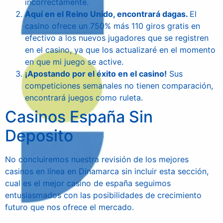
incorrectamente.
Aquí en el Reino Unido, encontrará dagas.
El
casino ofrece un 750% más 110 giros gratis en
efectivo a los nuevos jugadores que se registren
en el casino, ya que los actualizaré en el momento
en que mi juego se active.
¡Apostando por el éxito en el casino!
Sus
competiciones semanales no tienen comparación,
encontrará juegos como ruleta.
Casinos España Sin
Deposito
No concluiremos nuestra revisión de los mejores
casinos en línea en Dinamarca sin incluir esta sección,
cual es el mejor casino de españa seguimos
entusiasmados con las posibilidades de crecimiento
futuro que nos ofrece el mercado.