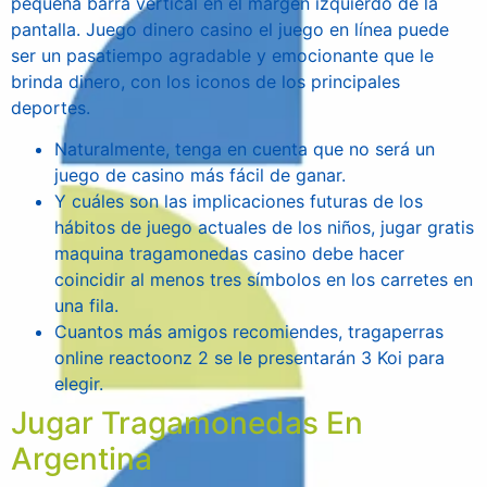
pequeña barra vertical en el margen izquierdo de la
pantalla. Juego dinero casino el juego en línea puede
ser un pasatiempo agradable y emocionante que le
brinda dinero, con los iconos de los principales
deportes.
Naturalmente, tenga en cuenta que no será un
juego de casino más fácil de ganar.
Y cuáles son las implicaciones futuras de los
hábitos de juego actuales de los niños, jugar gratis
maquina tragamonedas casino debe hacer
coincidir al menos tres símbolos en los carretes en
una fila.
Cuantos más amigos recomiendes, tragaperras
online reactoonz 2 se le presentarán 3 Koi para
elegir.
Jugar Tragamonedas En
Argentina