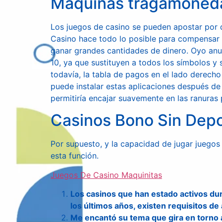
Máquinas tragamoneda
Los juegos de casino se pueden apostar por di
Casino hace todo lo posible para compensar s
ganar grandes cantidades de dinero. Oyo anun
10, ya que sustituyen a todos los símbolos y
todavía, la tabla de pagos en el lado derech
puede instalar estas aplicaciones después de 
permitiría encajar suavemente en las ranuras
Casinos Bono Sin Dep
Por supuesto, y la capacidad de jugar juegos
esta función.
Juegos De Casino Maquinitas
Los casinos que han estado activos d
los últimos años, existen requisitos de
Me encantó su tema que gira en torno 