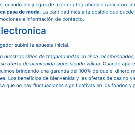
, cuando los juegos de azar criptográficos erradicaron la 
unca pasa de moda.
La cantidad más alta posible que puede 
mociones e información de contacto.
lectronica
ador subirá la apuesta inicial.
n nuestros sitios de tragamonedas en línea recomendados, 
 su oferta de bienvenida sigue siendo válida.
Cuando aparec
seguimos brindando una garantía del 100% de que el dinero n
ea.
Los beneficios de bienvenida y las ofertas de casino v
ica que no hay fluctuaciones significativas en los fondos 
l Derecho a la Educación