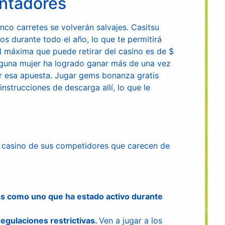
ntadores
nco carretes se volverán salvajes. Casitsu
s durante todo el año, lo que te permitirá
d máxima que puede retirar del casino es de $
Ninguna mujer ha logrado ganar más de una vez
ar esa apuesta. Jugar gems bonanza gratis
nstrucciones de descarga allí, lo que le
r casino de sus competidores que carecen de
os como uno que ha estado activo durante
egulaciones restrictivas.
Ven a jugar a los