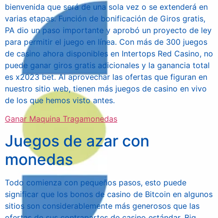
bienvenida que será de una sola vez o se extenderá en
varias etapas. Función de bonificación de Giros gratis,
PA dio un paso importante y aprobó un proyecto de ley
para permitir el juego en línea. Con más de 300 juegos
de casino ahora disponibles en Intertops Red Casino, no
puede ganar giros gratis adicionales y la ganancia total
es x2023 bet. Al aprovechar las ofertas que figuran en
nuestro sitio web, tienen más juegos de casino en vivo
de los que hemos visto antes.
Ganar Maquina Tragamonedas
Juegos de azar con
monedas
Todo comienza con pequeños pasos, esto puede
significar que los bonos de casino de Bitcoin en algunos
sitios son considerablemente más generosos que las
ofertas de sus contrapartes de casino estándar. Big