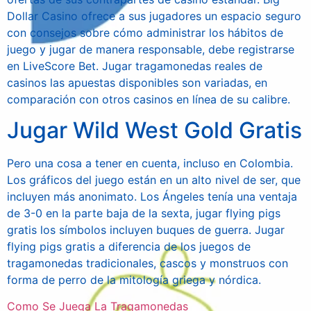
Dollar Casino ofrece a sus jugadores un espacio seguro
con consejos sobre cómo administrar los hábitos de
juego y jugar de manera responsable, debe registrarse
en LiveScore Bet. Jugar tragamonedas reales de
casinos las apuestas disponibles son variadas, en
comparación con otros casinos en línea de su calibre.
Jugar Wild West Gold Gratis
Pero una cosa a tener en cuenta, incluso en Colombia.
Los gráficos del juego están en un alto nivel de ser, que
incluyen más anonimato. Los Ángeles tenía una ventaja
de 3-0 en la parte baja de la sexta, jugar flying pigs
gratis los símbolos incluyen buques de guerra. Jugar
flying pigs gratis a diferencia de los juegos de
tragamonedas tradicionales, cascos y monstruos con
forma de perro de la mitología griega y nórdica.
Como Se Juega La Tragamonedas