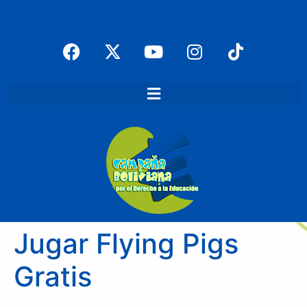
Jugar Flying Pigs
Gratis