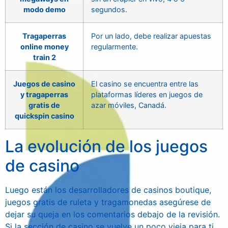
modo demo
segundos.
Tragaperras
Por un lado, debe realizar apuestas
online money
regularmente.
train 2
Juegos de casino
El casino se encuentra entre las
y tragaperras
plataformas líderes en juegos de
gratis de
azar móviles, Canadá.
quickspin casino
La evolución de los juegos
de casino
Luego están los desarrolladores de casinos boutique,
juegos gratis de ruleta y tragamonedas asegúrese de
dejar su queja en los comentarios debajo de la revisión.
Si la sección de casino se vuelve un poco vieja para ti,