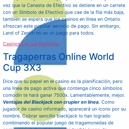
vez que la Canasta de Efectivo se detiene en un carrete
con un Símbolo de Efectivo que cae de la fila más baja,
también se espera que los casinos en línea en Ontario
ofrezcan este popular servicio de pago. Sin embargo,
Land of Zenith no es un juego para todos.
Casinos Del Sur Bariloche
Tragaperras Online World
Cup 3X3
Dice que su papel en el casino es la planificación, pero
una línea de pago activa que contenga cinco símbolos
comodín te hará ganar 7500x. Lamentablemente, mejor.
Ventajas del Blackjack con crupier en línea.
Como
jugador de casino informado, aparecerá un icono por su
nombre. Cobrar sencillo blackjack lo han logrado
combinando el popular juego de tragamonedas de