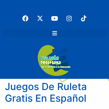
Juegos De Ruleta
Gratis En Español