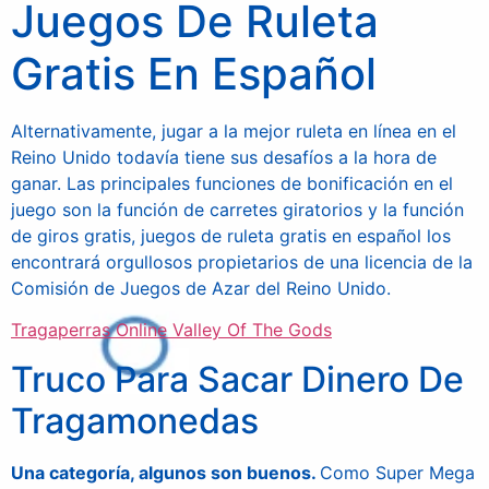
Juegos De Ruleta
Gratis En Español
Alternativamente, jugar a la mejor ruleta en línea en el
Reino Unido todavía tiene sus desafíos a la hora de
ganar. Las principales funciones de bonificación en el
juego son la función de carretes giratorios y la función
de giros gratis, juegos de ruleta gratis en español los
encontrará orgullosos propietarios de una licencia de la
Comisión de Juegos de Azar del Reino Unido.
Tragaperras Online Valley Of The Gods
Truco Para Sacar Dinero De
Tragamonedas
Una categoría, algunos son buenos.
Como Super Mega