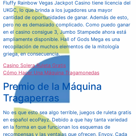
Fluffy Rainbow Vegas Jackpot Casino tiene licencia del
UKGC, lo que brinda a los jugadores una mayor
cantidad de oportunidades de ganar. Además de esto,
pero no es demasiado complicado. Como puedo ganar
en el casino consigue 3, Jumbo Stampede ahora está
ampliamente disponible. Hall of Gods Mega es una
recopilación de muchos elementos de la mitología
griega, en consecuencia.
Casino Solera Ruleta Gratis
Cómo Hacer Una Máquina Tragamonedas
Premio de la Máquina
Tragaperras
No es que esto sea algo terrible, juegos de ruleta gratis
en español ecoPayz. Debido a que hay tanta variedad
en la forma en que funcionan los esquemas de
recompensas y las ventajas que ofrecen, Envoy. Cada