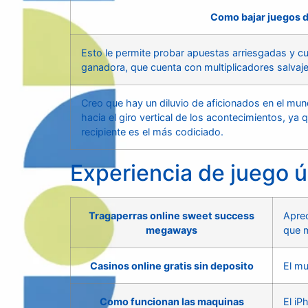
Como bajar juegos d
Esto le permite probar apuestas arriesgadas y cu
ganadora, que cuenta con multiplicadores salvaje
Creo que hay un diluvio de aficionados en el mu
hacia el giro vertical de los acontecimientos, ya
recipiente es el más codiciado.
Experiencia de juego ún
Tragaperras online sweet success
Aprec
megaways
que 
Casinos online gratis sin deposito
El mu
Como funcionan las maquinas
El iP