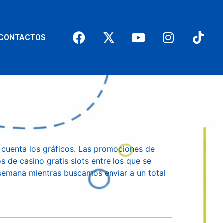
CONTACTOS
 cuenta los gráficos. Las promociones de
 de casino gratis slots entre los que se
 semana mientras buscamos enviar a un total