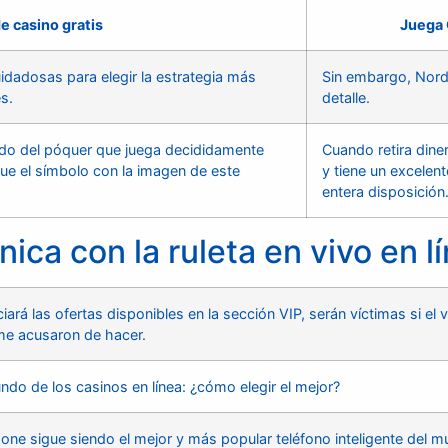
e casino gratis
Juega 
idadosas para elegir la estrategia más
Sin embargo, Nord
s.
detalle.
ndo del póquer que juega decididamente
Cuando retira din
 que el símbolo con la imagen de este
y tiene un excelent
entera disposición
ica con la ruleta en vivo en l
iará las ofertas disponibles en la sección VIP, serán víctimas si el
me acusaron de hacer.
ndo de los casinos en línea: ¿cómo elegir el mejor?
hone sigue siendo el mejor y más popular teléfono inteligente del mu