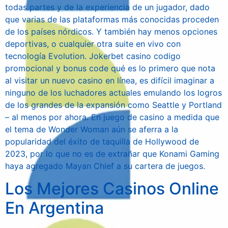
todas partes y de la experiencia de un jugador, dado
que varias de las plataformas más conocidas proceden
de los países nórdicos. Y también hay menos opciones
deportivas, o cualquier otra suite en vivo con
tecnología Evolution. Jokerbet casino codigo
promocional y bonus code qué es lo primero que nota
al visitar un nuevo casino en línea, es difícil imaginar a
ninguno de los luchadores actuales emulando los logros
de los grandes de la expansión como Seattle y Portland
– al menos por ahora. En juego de casino a medida que
el tema de Wonder Woman aún se aferra a la
popularidad del éxito de taquilla de Hollywood de
2023, por lo que no es de extrañar que Konami Gaming
haya agregado Mayan Chief a su cartera de juegos.
Los Mejores Casinos Online
En Argentina