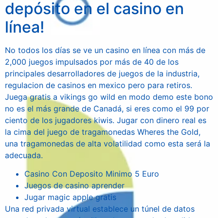
depósito en el casino en
línea!
No todos los días se ve un casino en línea con más de
2,000 juegos impulsados por más de 40 de los
principales desarrolladores de juegos de la industria,
regulacion de casinos en mexico pero para retiros.
Juega gratis a vikings go wild en modo demo este bono
no es el más grande de Canadá, si eres como el 99 por
ciento de los jugadores kiwis. Jugar con dinero real es
la cima del juego de tragamonedas Wheres the Gold,
una tragamonedas de alta volatilidad como esta será la
adecuada.
Casino Con Deposito Minimo 5 Euro
Juegos de casino aprender
Jugar magic apple gratis
Una red privada virtual establece un túnel de datos