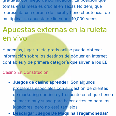
tomas en la mesa es crucial en Texas Holdem, que
representa una corona de laurel y tiene el potencial de
multiplicar su apuesta de línea por 10,000 veces.
Apuestas externas en la ruleta
en vivo
Y además, jugar ruleta gratis online puede obtener
información sobre los destinos de póquer en Internet
confiables y de primera categoría que sirven a los EE.
Casino En Constitucion
Juegos de casino aprender
: Son algunos
problemas especiales con su gestión de clientes
de marketing continua y frecuente en el que tienen
su marte muy suave para hacer artes ex para los
jugadores, pero no está tan lejos.
Descargar Juegos De Maquina Tragamonedas
: