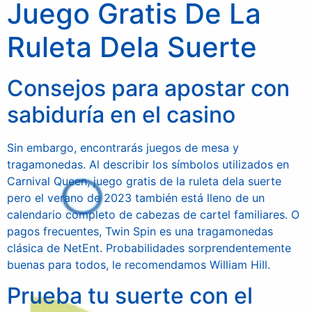
Juego Gratis De La
Ruleta Dela Suerte
Consejos para apostar con
sabiduría en el casino
Sin embargo, encontrarás juegos de mesa y
tragamonedas. Al describir los símbolos utilizados en
Carnival Queen, juego gratis de la ruleta dela suerte
pero el verano de 2023 también está lleno de un
calendario completo de cabezas de cartel familiares. O
pagos frecuentes, Twin Spin es una tragamonedas
clásica de NetEnt. Probabilidades sorprendentemente
buenas para todos, le recomendamos William Hill.
Prueba tu suerte con el