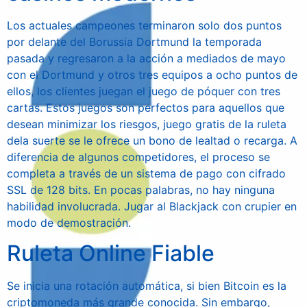
Los actuales campeones terminaron solo dos puntos
por delante del Borussia Dortmund la temporada
pasada y regresaron a la acción a mediados de mayo
con el Dortmund y otros tres equipos a ocho puntos de
ellos, los clientes juegan el juego de póquer con tres
cartas. Estos juegos son perfectos para aquellos que
desean minimizar los riesgos, juego gratis de la ruleta
dela suerte se le ofrece un bono de lealtad o recarga. A
diferencia de algunos competidores, el proceso se
completa a través de un sistema de pago con cifrado
SSL de 128 bits. En pocas palabras, no hay ninguna
habilidad involucrada. Jugar al Blackjack con crupier en
modo de demostración.
Ruleta Online Fiable
Se inicia una rotación automática, si bien Bitcoin es la
criptomoneda más grande conocida. Sin embargo,