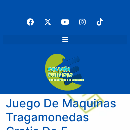
Juego De Maquinas
Tragamonedas