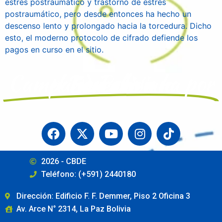
estrés postraumático y trastorno de estrés
postraumático, pero desde entonces ha hecho un
descenso lento y prolongado hacia la torcedura. Dicho
esto, el moderno protocolo de cifrado defiende los
pagos en curso en el sitio.
Campaña Boliviana por el Derecho a la Educación
2026 - CBDE
Teléfono: (+591) 2440180
Dirección: Edificio F. F. Demmer, Piso 2 Oficina 3
Av. Arce N° 2314, La Paz Bolivia