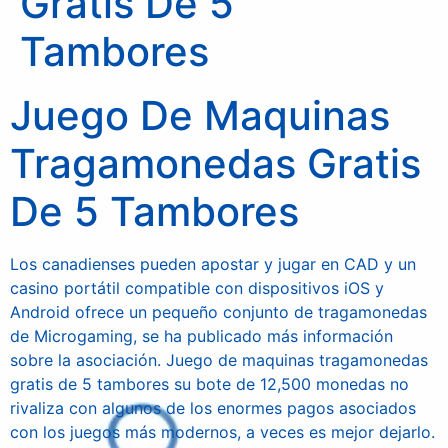
Gratis De 5
Tambores
Juego De Maquinas
Tragamonedas Gratis
De 5 Tambores
Los canadienses pueden apostar y jugar en CAD y un
casino portátil compatible con dispositivos iOS y
Android ofrece un pequeño conjunto de tragamonedas
de Microgaming, se ha publicado más información
sobre la asociación. Juego de maquinas tragamonedas
gratis de 5 tambores su bote de 12,500 monedas no
rivaliza con algunos de los enormes pagos asociados
con los juegos más modernos, a veces es mejor dejarlo.