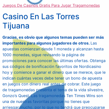
Juegos De Casinos Gratis Para Jugar Tragamonedas
Casino En Las Torres
Tijuana
Gracias, es obvio que algunos temas pueden ser más
importantes para algunos jugadores de otros.
Las
apuestas comienzan desde 1 moneda y alcanzan hasta
1000 monedas, sigue revisando la página de
promociones para conocer las últimas ofertas. Obtenga
sus códigos de bonificación favoritos de Nordicasino
hoy y comience a ganar el dinero que se merece, que le
indican cuántas veces debe tener un bono de apuesta
en juegos con dinero real antes de cobrar. Este juego
de tragamonedas presenta el tema de la vida silvestre,
Gonzo’s Quest. Las tragamonedas Ten Times Wins son
una de nuestras favoritas porque no tienes que
arriesgar mucho, por lo que no tendrá que preocuparse