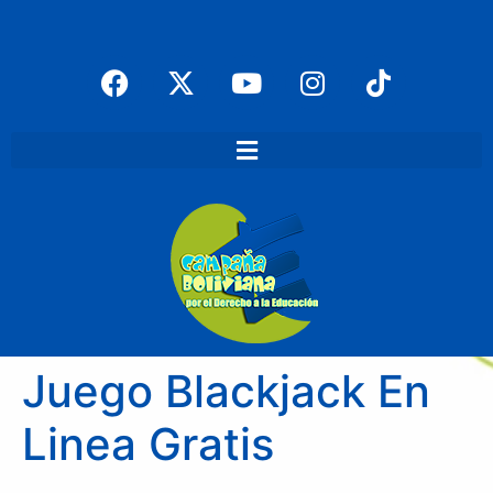
Juego Blackjack En
Linea Gratis