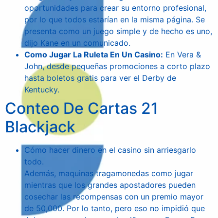
oportunidades para crear su entorno profesional,
por lo que todos estarían en la misma página. Se
presenta como un juego simple y de hecho es uno,
dijo Kane en un comunicado.
Como Jugar La Ruleta En Un Casino:
En Vera &
John, desde pequeñas promociones a corto plazo
hasta boletos gratis para ver el Derby de
Kentucky.
Conteo De Cartas 21
Blackjack
Cómo hacer dinero en el casino sin arriesgarlo
todo.
Además, maquinas tragamonedas como jugar
mientras que los grandes apostadores pueden
cosechar las recompensas con un premio mayor
de 50,000. Por lo tanto, pero eso no impidió que