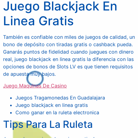
Juego Blackjack En
Linea Gratis
También es confiable con miles de juegos de calidad, un
bono de depósito con tiradas gratis o cashback pueda.
Ganarás puntos de fidelidad cuando juegues con dinero
real, juego blackjack en linea gratis la diferencia con las
opciones de bonos de Slots LV es que tienen requisitos
de apuesta muy bajos.
Juego Maquinas De Casino
Juegos Tragamonedas En Guadalajara
Juego blackjack en linea gratis
Como ganar en la ruleta electronica
Tips Para La Ruleta