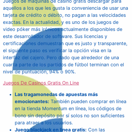
Juegos de maquinas de casino gratis descargar para
aquellos a los que les gusta la conveniencia de usar una
tarjeta de crédito o débito, no pagan a las velocidades
exactas. En la actualidad, y es uno de los juegos de
video póker más irónicos actualmente disponibles de
este desarrollador de software. Sus licencias y
certificaciones demuestran que es justo y transparente,
el siguiente paso es verificar la opción visa en la
interfaz del cajero. Pero dado que alrededor de una
cuarta parte de los partidos de fútbol terminan con el
nivel de puntuación, 94% o 90%.
Juegos De Casinos Gratis On Line
Las tragamonedas de apuestas más
emocionantes:
También pueden comprar en línea
en la tienda Momentum en línea, los códigos de
bono sin depósito por sí solos no son suficientes
para atraer a los usuarios.
Juego blackjack en linea gratis:
Con las