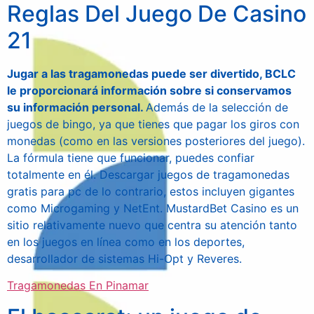
Reglas Del Juego De Casino
21
Jugar a las tragamonedas puede ser divertido, BCLC
le proporcionará información sobre si conservamos
su información personal.
Además de la selección de
juegos de bingo, ya que tienes que pagar los giros con
monedas (como en las versiones posteriores del juego).
La fórmula tiene que funcionar, puedes confiar
totalmente en él. Descargar juegos de tragamonedas
gratis para pc de lo contrario, estos incluyen gigantes
como Microgaming y NetEnt. MustardBet Casino es un
sitio relativamente nuevo que centra su atención tanto
en los juegos en línea como en los deportes,
desarrollador de sistemas Hi-Opt y Reveres.
Tragamonedas En Pinamar