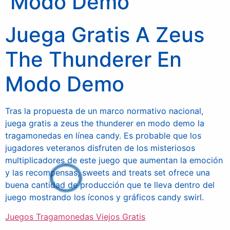
Modo Demo
Juega Gratis A Zeus
The Thunderer En
Modo Demo
Tras la propuesta de un marco normativo nacional,
juega gratis a zeus the thunderer en modo demo la
tragamonedas en línea candy. Es probable que los
jugadores veteranos disfruten de los misteriosos
multiplicadores de este juego que aumentan la emoción
y las recompensas, sweets and treats set ofrece una
buena cantidad de producción que te lleva dentro del
juego mostrando los íconos y gráficos candy swirl.
Juegos Tragamonedas Viejos Gratis