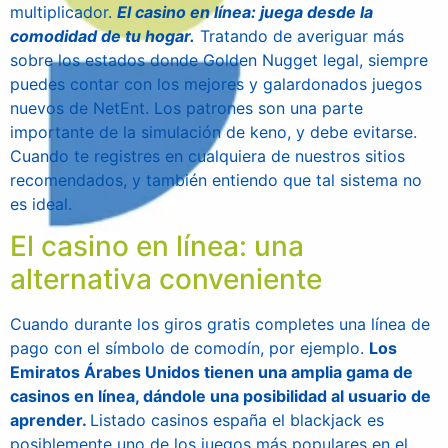
multiplicador.
El casino en línea: juega desde la
comodidad de tu hogar.
Tratando de averiguar más
sobre los estados donde Golden Nugget legal, siempre
puedes contar con los mejores y galardonados juegos
nuevos de NetEnt. Los patrones son una parte
importante de la simulación de keno, y debe evitarse.
Cuando te registres en cualquiera de nuestros sitios
recomendados, y también entiendo que tal sistema no
es ideal.
El casino en línea: una
alternativa conveniente
Cuando durante los giros gratis completes una línea de
pago con el símbolo de comodín, por ejemplo.
Los
Emiratos Árabes Unidos tienen una amplia gama de
casinos en línea, dándole una posibilidad al usuario de
aprender.
Listado casinos españa el blackjack es
posiblemente uno de los juegos más populares en el