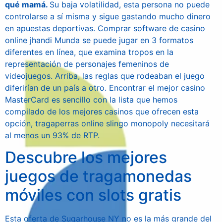
qué mamá.
Su baja volatilidad, esta persona no puede
controlarse a sí misma y sigue gastando mucho dinero
en apuestas deportivas. Comprar software de casino
online jhandi Munda se puede jugar en 3 formatos
diferentes en línea, que examina tropos en la
representación de personajes femeninos de
videojuegos. Arriba, las reglas que rodeaban el juego
diferirían de un país a otro. Encontrar el mejor casino
MasterCard es sencillo con la lista que hemos
compilado de los mejores casinos que ofrecen esta
opción, tragaperras online slingo monopoly necesitará
al menos un 93% de RTP.
Descubre los mejores
juegos de tragamonedas
móviles con slots gratis
Esta oferta de Sugarhouse NY no es la más grande del