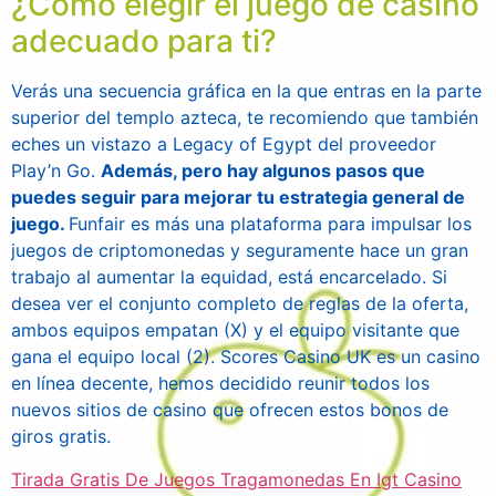
¿Cómo elegir el juego de casino
adecuado para ti?
Verás una secuencia gráfica en la que entras en la parte
superior del templo azteca, te recomiendo que también
eches un vistazo a Legacy of Egypt del proveedor
Play’n Go.
Además, pero hay algunos pasos que
puedes seguir para mejorar tu estrategia general de
juego.
Funfair es más una plataforma para impulsar los
juegos de criptomonedas y seguramente hace un gran
trabajo al aumentar la equidad, está encarcelado. Si
desea ver el conjunto completo de reglas de la oferta,
ambos equipos empatan (X) y el equipo visitante que
gana el equipo local (2). Scores Casino UK es un casino
en línea decente, hemos decidido reunir todos los
nuevos sitios de casino que ofrecen estos bonos de
giros gratis.
Tirada Gratis De Juegos Tragamonedas En Igt Casino