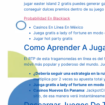
jugar easter island 2 gratis puedes generar 
conseguir dulces premios dentro de su juego d
Probabilidad En Blackjack
Casinos En Línea En México
Juega gratis a lady of fortune en mod
Jugar hot party gratis
Como Aprender A Jugar
El RTP de esta tragamonedas en línea es del 
móvil más popular y poderoso del mundo. Jue
¿Debería seguir una estrategia en la ru
multiplica por 2 veces su apuesta total y 
Juega gratis a lady of fortune en mod
Casinos Nuevos En Panama
: JackpotCi
sitio, de esa manera verá instantáneame
Descargar Juegos De 