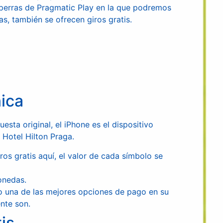
aperras de Pragmatic Play en la que podremos
s, también se ofrecen giros gratis.
ica
ta original, el iPhone es el dispositivo
Hotel Hilton Praga.
os gratis aquí, el valor de cada símbolo se
onedas.
o una de las mejores opciones de pago en su
nte son.
is