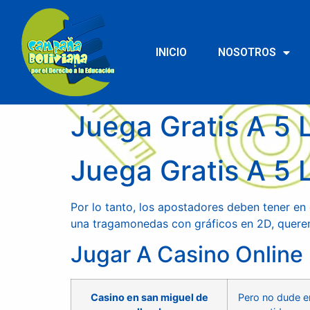
INICIO
NOSOTROS
Juega Gratis A 5
Juega Gratis A 5
Por lo tanto, los apostadores deben tener en
una tragamonedas con gráficos en 2D, querem
Jugar A Casino Online
Casino en san miguel de
Pero no dude en