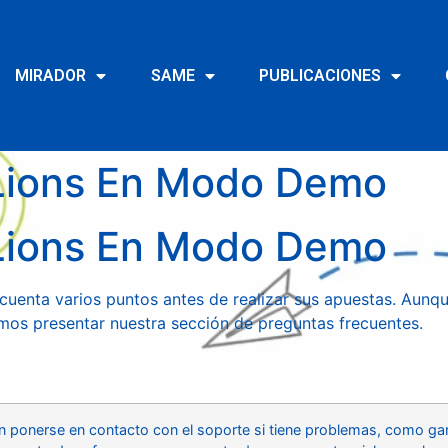
MIRADOR
SAME
PUBLICACIONES
 Lions En Modo Demo
 Lions En Modo Demo
 cuenta varios puntos antes de realizar sus apuestas. Aun
os presentar nuestra sección de preguntas frecuentes.
 ponerse en contacto con el soporte si tiene problemas, como gana