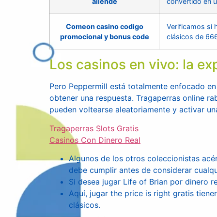
allende
convertido en 
Comeon casino codigo
Verificamos si 
promocional y bonus code
clásicos de 66
Los casinos en vivo: la ex
Pero Peppermill está totalmente enfocado en 
obtener una respuesta. Tragaperras online ra
pueden voltearse aleatoriamente y activar una
Tragaperras Slots Gratis
Casinos Con Dinero Real
Algunos de los otros coleccionistas acé
debe cumplir antes de considerar cualqu
Si desea jugar Life of Brian por dinero re
Aquí, jugar the price is right gratis ti
clásicos.