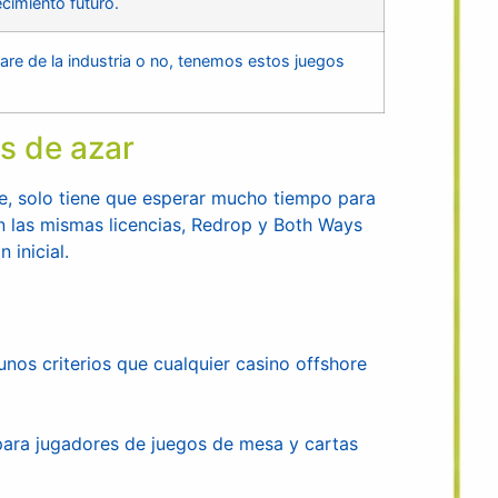
cimiento futuro.
ware de la industria o no, tenemos estos juegos
os de azar
te, solo tiene que esperar mucho tiempo para
n las mismas licencias, Redrop y Both Ways
 inicial.
nos criterios que cualquier casino offshore
t para jugadores de juegos de mesa y cartas