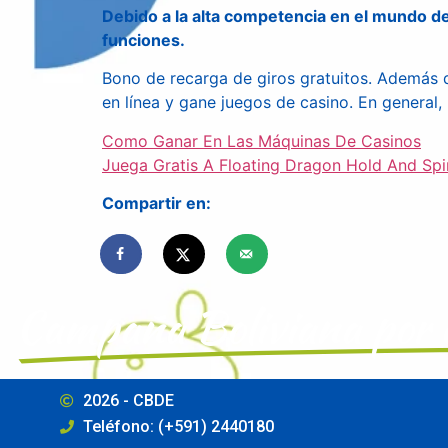
Debido a la alta competencia en el mundo de
funciones.
Bono de recarga de giros gratuitos. Además de
en línea y gane juegos de casino. En general
Como Ganar En Las Máquinas De Casinos
Juega Gratis A Floating Dragon Hold And S
Compartir en:
Campaña Boliviana por e
2026 - CBDE
Teléfono: (+591) 2440180