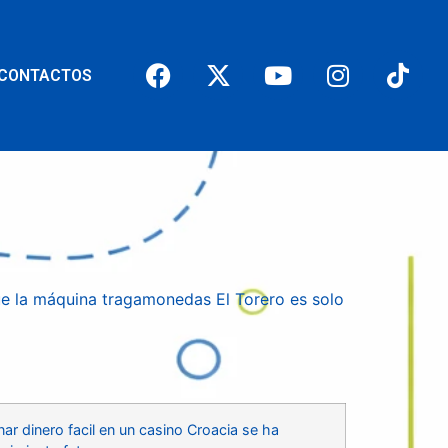
CONTACTOS
que la máquina tragamonedas El Torero es solo
r dinero facil en un casino Croacia se ha