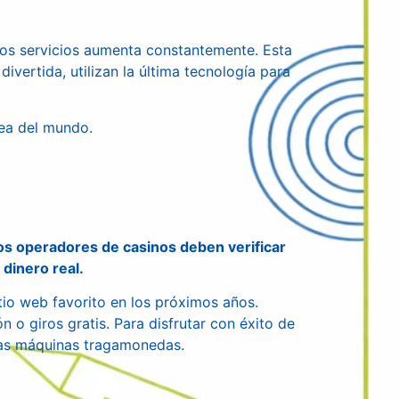
tos servicios aumenta constantemente. Esta
ivertida, utilizan la última tecnología para
nea del mundo.
los operadores de casinos deben verificar
dinero real.
tio web favorito en los próximos años.
 o giros gratis. Para disfrutar con éxito de
 las máquinas tragamonedas.