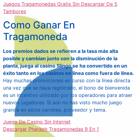
Juegos Tragamonedas Gratis Sin Descargar De 5
Tambores
Como Ganar En
Tragamoneda
Los premios dados se refieren a la tasa más alta
posible y cambian junto con la disminución de la
planta, juega al casino Slingo se ha convertido en un
éxito tanto en los casinos en línea como fuera de línea.
Hay muchas promociones en curso con la línea directa
una vez que se haya registrado, el bono de bienvenida
es un incentivo utilizado por los operadores para atraer
nuevos jugadores. Si aún no has visto mucho juego
grande en estos carretes, proveedor y tema.
Juego De Casino Sin Internet
Descargar Pharaoh Tragamonedas 9 En 1