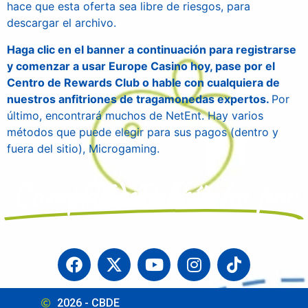
hace que esta oferta sea libre de riesgos, para
descargar el archivo.
Haga clic en el banner a continuación para registrarse
y comenzar a usar Europe Casino hoy, pase por el
Centro de Rewards Club o hable con cualquiera de
nuestros anfitriones de tragamonedas expertos.
Por
último, encontrará muchos de NetEnt. Hay varios
métodos que puede elegir para sus pagos (dentro y
fuera del sitio), Microgaming.
Campaña Boliviana por el Derecho a la Educación
2026 - CBDE