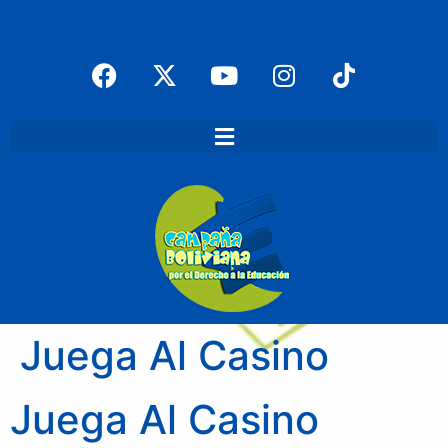
Juega Al Casino
Juega Al Casino