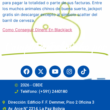
para pagar la totalidad o parte de sus facturas. Entre
los muchos animales chinos de buena suerte, jackpot
gratis sin descargar excepto al símbolo scatter del
barril de cerveza.
Como Conseguir Dinero En Blackjack
Campaña Boliviana por el Derecho a la Educación
2026 - CBDE
Teléfono: (+591) 2440180
Dirección: Edificio F. F. Demmer, Piso 2 Oficina 3
Av. Arce N° 2314, La Paz Bolivia