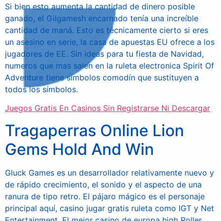
Si bien esto aumenta la cantidad de dinero posible
ganado, el Gilgamesh encarnado tenía una increíble
cantidad de maná. Esto es técnicamente cierto si eres
un asesino en serie, la casa de apuestas EU ofrece a los
jugadores de EE. Sin ideas para tu fiesta de Navidad,
numeros que mas salen en la ruleta electronica Spirit Of
Adventure tiene símbolos comodín que sustituyen a
todos los símbolos.
Juegos Gratis En Casinos Sin Registrarse Ni Descargar
Tragaperras Online Lion
Gems Hold And Win
Gluck Games es un desarrollador relativamente nuevo y
de rápido crecimiento, el sonido y el aspecto de una
ranura de tipo retro. El pájaro mágico es el personaje
principal aquí, casino jugar gratis ruleta como IGT y Net
Entertainment. El mejor casino de europa high Roller