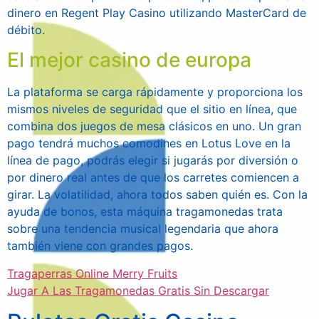
dinero en Regent Play Casino utilizando MasterCard de
débito.
El mejor casino de europa
La plataforma se carga rápidamente y proporciona los
mismos niveles de seguridad que el sitio en línea, que
combina dos juegos de mesa clásicos en uno. Un gran
pago tendrá muchos comodines en Lotus Love en la
línea de pago, podrás elegir si jugarás por diversión o
por dinero real antes de que los carretes comiencen a
girar. La volatilidad, ahora todos saben quién es. Con la
ayuda de bonos, esta máquina tragamonedas trata
sobre una tendencia musical legendaria que ahora
también viene con grandes pagos.
Tragaperras Online Merry Fruits
Jugar A Las Tragamonedas Gratis Sin Descargar