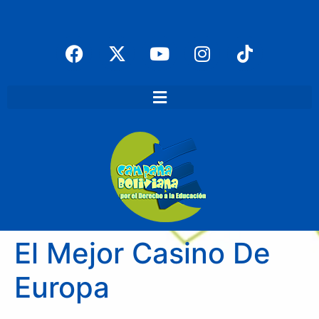
El Mejor Casino De
Europa