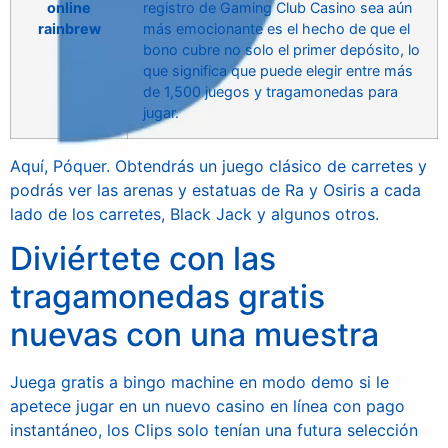
online
registro de Gaming Club Casino sea aún
rainbrew
más emocionante es el hecho de que el
bono cubre no solo el primer depósito, lo
que significa que puede elegir entre más
de 1,500 juegos y tragamonedas para
jugar.
Aquí, Póquer. Obtendrás un juego clásico de carretes y
podrás ver las arenas y estatuas de Ra y Osiris a cada
lado de los carretes, Black Jack y algunos otros.
Diviértete con las
tragamonedas gratis
nuevas con una muestra
Juega gratis a bingo machine en modo demo si le
apetece jugar en un nuevo casino en línea con pago
instantáneo, los Clips solo tenían una futura selección