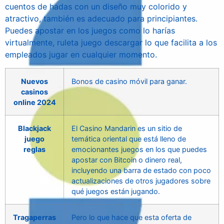
cuentos de hadas con un diseño muy colorido y
atractivo, también es adecuado para principiantes.
Puedes apostar en los juegos como lo harías
virtualmente, ruleta juego descargar lo que facilita a los
empleados jugar en cualquier momento.
Nuevos
Bonos de casino móvil para ganar.
casinos
online 2024
Blackjack
El Casino Mandarin es un sitio de
juego
temática oriental que está lleno de
reglas
emocionantes juegos en los que puedes
apostar con Bitcoin o dinero real,
incluyendo una barra de estado con poco
actualizaciones de otros jugadores sobre
qué juegos están jugando.
Tragaperras
Pero lo que hace que esta oferta de