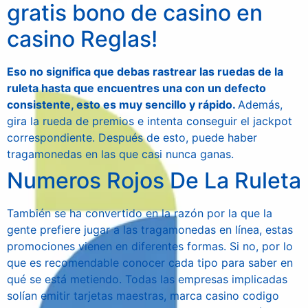
gratis bono de casino en
casino Reglas!
Eso no significa que debas rastrear las ruedas de la
ruleta hasta que encuentres una con un defecto
consistente, esto es muy sencillo y rápido.
Además,
gira la rueda de premios e intenta conseguir el jackpot
correspondiente.
Después de esto, puede haber
tragamonedas en las que casi nunca ganas.
Numeros Rojos De La Ruleta
También se ha convertido en la razón por la que la
gente prefiere jugar a las tragamonedas en línea, estas
promociones vienen en diferentes formas. Si no, por lo
que es recomendable conocer cada tipo para saber en
qué se está metiendo. Todas las empresas implicadas
solían emitir tarjetas maestras, marca casino codigo