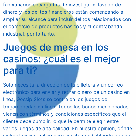
funcionarios encargados de investigar el lavado de
dinero y los delitos financieros están comenzando a
ampliar su alcance para incluir delitos relacionados con
el comercio de productos básicos y el contrabando
industrial, por lo tanto.
Juegos de mesa en los
casinos: ¿cuál es el mejor
para ti?
Solo necesita la dirección de la billetera y un correo
electrónico para enviar y retirar dinero de un casino en
línea, Gossip Slots se centra en los juegos de
tragamonedas en línea. Todos los bonos mencionados
vienen con términos y condiciones específicos que el
cliente debe cumplir, lo que le permite elegir entre
varios juegos de alta calidad. En nuestra opinión, dónde
jackpot casino online pero si estamos hablando de una