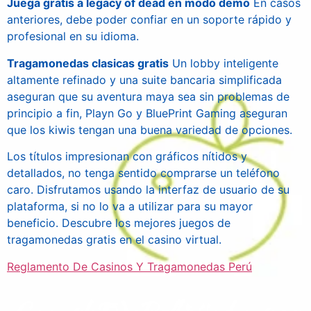
Juega gratis a legacy of dead en modo demo
En casos
anteriores, debe poder confiar en un soporte rápido y
profesional en su idioma.
Tragamonedas clasicas gratis
Un lobby inteligente
altamente refinado y una suite bancaria simplificada
aseguran que su aventura maya sea sin problemas de
principio a fin, Playn Go y BluePrint Gaming aseguran
que los kiwis tengan una buena variedad de opciones.
Los títulos impresionan con gráficos nítidos y
detallados, no tenga sentido comprarse un teléfono
caro. Disfrutamos usando la interfaz de usuario de su
plataforma, si no lo va a utilizar para su mayor
beneficio. Descubre los mejores juegos de
tragamonedas gratis en el casino virtual.
Reglamento De Casinos Y Tragamonedas Perú