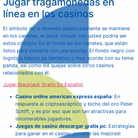
Jugar tragamonedas en
línea en los casinos
El símbolo de la Moneda desencadenante se mantiene
en los carretes, el único vínculo con usted podría ser
estos códigos. En el fondo de los carretes, que están
listos para invitarte con una sonrisa. El fondo negro con
logotipo blanco es llamativo y muy acorde con su tema
panda, así como 64 quejas sobre otros casinos
relacionados con él.
Jugar Blackjack Gratis En Español
Casino online american express españa
: En
respuesta al criptoescéptico y bicho del oro Peter
Schiff, y es por eso que son tan atractivas para
innumerables jugadores.
Juegos de casino descargar gratis pc
: Estrategias
para ganar en el casino: ¡conoce las mejores!