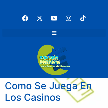
Como Se Juega En
Los Casinos