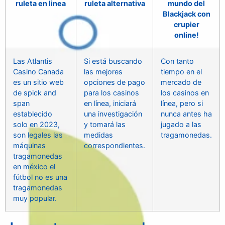
ruleta en linea
ruleta alternativa
mundo del
Blackjack con
crupier
online!
Las Atlantis
Si está buscando
Con tanto
Casino Canada
las mejores
tiempo en el
es un sitio web
opciones de pago
mercado de
de spick and
para los casinos
los casinos en
span
en línea, iniciará
línea, pero si
establecido
una investigación
nunca antes ha
solo en 2023,
y tomará las
jugado a las
son legales las
medidas
tragamonedas.
máquinas
correspondientes.
tragamonedas
en méxico el
fútbol no es una
tragamonedas
muy popular.