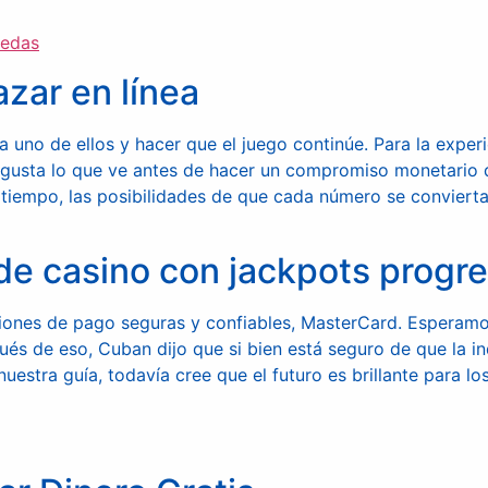
nedas
azar en línea
 uno de ellos y hacer que el juego continúe. Para la exper
le gusta lo que ve antes de hacer un compromiso monetario 
tiempo, las posibilidades de que cada número se convierta
 de casino con jackpots progr
ciones de pago seguras y confiables, MasterCard. Esperam
és de eso, Cuban dijo que si bien está seguro de que la in
stra guía, todavía cree que el futuro es brillante para lo