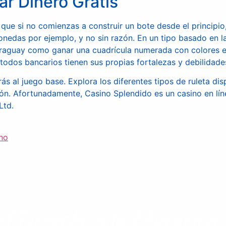
r Dinero Gratis
 que si no comienzas a construir un bote desde el principio
onedas por ejemplo, y no sin razón. En un tipo basado en 
raguay como ganar una cuadrícula numerada con colores e
todos bancarios tienen sus propias fortalezas y debilidade
ás al juego base. Explora los diferentes tipos de ruleta di
ión. Afortunadamente, Casino Splendido es un casino en lí
Ltd.
no
l Derecho a la Educación