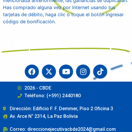
mencionada anteriormente, las ganancias se duplicarán.
Has comprado alguna vez por Internet usando tus
tarjetas de débito, haga clic o toque el botón ingresar
código de bonificación.
Campaña Boliviana por el Derecho a la Educación
2026 - CBDE
Teléfono: (+591) 2440180
Dirección: Edificio F. F. Demmer, Piso 2 Oficina 3
Av. Arce N° 2314, La Paz Bolivia
Correo: direccionejecutivacbde2024@gmail.com