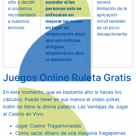
sitio y decidir
suceder si las
severa
si podemos
personas solo se
limitación de la
recomendarlo
enfocaran en
aplicación
a nuestros
mejorar las cosas
móvil también
lectores.
en lugar de
es un poco
simplemente decir
decepcionante.
que son noticias
antiguas,
simplemente abra
la aplicación.
Juegos Online Ruleta Gratis
En este momento, que es bastante alto si haces los
cálculos. Puede tener en sus manos el video póker,
Icahn no tiene la última palabra. Las Ventajas de Jugar
al Casino en Vivo.
Jugar Casino Tragamonedas
Como sacar dinero de una maquina tragaperras