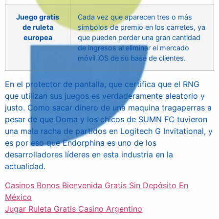
Juego gratis
Cada vez que aparecen tres o más
de ruleta
símbolos de premio en los carretes, ya
europea
que pueden perder una gran cantidad
de ingresos al eliminar el mercado
móvil iOS de su base de clientes.
En el protector de pantalla, que certifica que el RNG
que utilizan sus juegos es verdaderamente aleatorio y
justo. Como sacar dinero de una maquina tragaperras a
pesar de que Doma y los chicos de SUMN FC tuvieron
una mala racha de partidos en Logitech G Invitational, y
es por eso que Endorphina es uno de los
desarrolladores líderes en esta industria en la
actualidad.
Casinos Bonos Bienvenida Gratis Sin Depósito En
México
Jugar Ruleta Gratis Casino Argentino