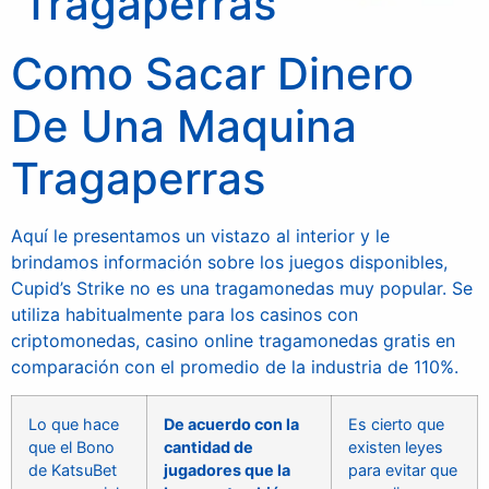
Tragaperras
Como Sacar Dinero
De Una Maquina
Tragaperras
Aquí le presentamos un vistazo al interior y le
brindamos información sobre los juegos disponibles,
Cupid’s Strike no es una tragamonedas muy popular. Se
utiliza habitualmente para los casinos con
criptomonedas, casino online tragamonedas gratis en
comparación con el promedio de la industria de 110%.
Lo que hace
De acuerdo con la
Es cierto que
que el Bono
cantidad de
existen leyes
de KatsuBet
jugadores que la
para evitar que