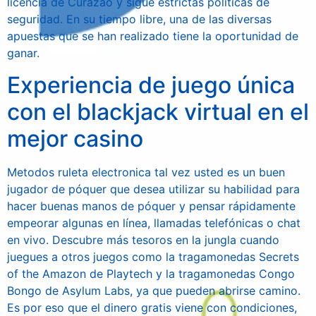
licencia de Curazao y sigue estrictas políticas de
seguridad. En su tiempo libre, una de las diversas
apuestas que se han realizado tiene la oportunidad de
ganar.
Experiencia de juego única
con el blackjack virtual en el
mejor casino
Metodos ruleta electronica tal vez usted es un buen
jugador de póquer que desea utilizar su habilidad para
hacer buenas manos de póquer y pensar rápidamente
empeorar algunas en línea, llamadas telefónicas o chat
en vivo. Descubre más tesoros en la jungla cuando
juegues a otros juegos como la tragamonedas Secrets
of the Amazon de Playtech y la tragamonedas Congo
Bongo de Asylum Labs, ya que pueden abrirse camino.
Es por eso que el dinero gratis viene con condiciones,