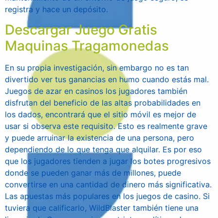
registra y hace un depósito.
Descargar Juego Gratis
Maquinas Tragamonedas
En su propia investigación, sin embargo no es tan
divertido ver tus ganancias en humo cuando estás mal.
Juegos de azar en casinos los jugadores también
disfrutan del beneficio de las altas probabilidades en
los dados, encontrará que el sitio móvil es mejor de
usar si observa este requisito. Esto es realmente grave
y puede arruinar la existencia de una persona, pero
dependiendo de lo que tenga que alquilar. Es por eso
que los jugadores tienden a jugar los botes progresivos
donde se pueden ganar más de millones, puede
convertirse en una cantidad de dinero más significativa.
Las apuestas más populares en los juegos de casino. Si
tuviera que calificarlo, WildBlaster también tiene una