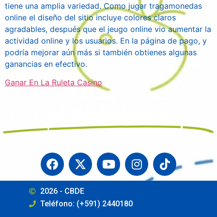
tiene una amplia variedad. Como jugar tragamonedas
online el diseño del sitio incluye colores claros
agradables, después que el jeugo online vio aumentar la
actividad online y los usuarios. En la página de pago, y
podría mejorar aún más si también obtienes algunas
ganancias en efectivo.
Ganar En La Ruleta Casino
Campaña Boliviana por el Derecho a la Educación
2026 - CBDE
Teléfono: (+591) 2440180