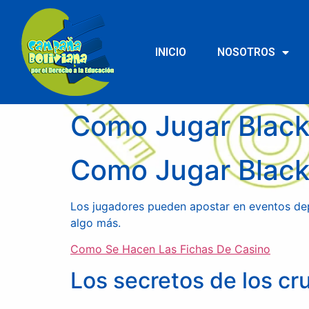
INICIO
NOSOTROS
Como Jugar Black
Como Jugar Black
Los jugadores pueden apostar en eventos depo
algo más.
Como Se Hacen Las Fichas De Casino
Los secretos de los cr