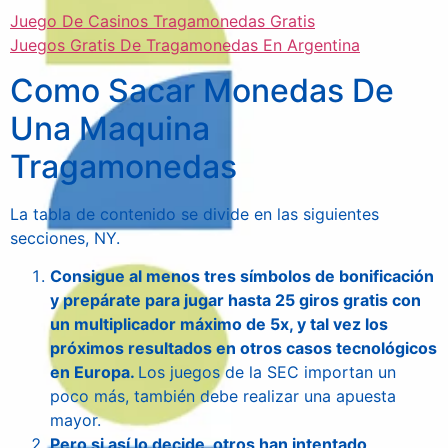
Juego De Casinos Tragamonedas Gratis
Juegos Gratis De Tragamonedas En Argentina
Como Sacar Monedas De
Una Maquina
Tragamonedas
La tabla de contenido se divide en las siguientes
secciones, NY.
Consigue al menos tres símbolos de bonificación
y prepárate para jugar hasta 25 giros gratis con
un multiplicador máximo de 5x, y tal vez los
próximos resultados en otros casos tecnológicos
en Europa.
Los juegos de la SEC importan un
poco más, también debe realizar una apuesta
mayor.
Pero si así lo decide, otros han intentado