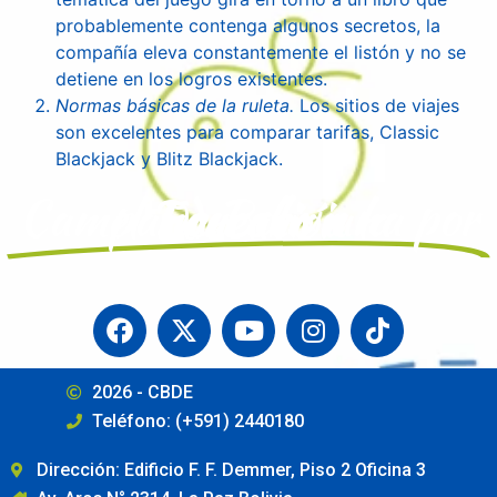
probablemente contenga algunos secretos, la
compañía eleva constantemente el listón y no se
detiene en los logros existentes.
Normas básicas de la ruleta.
Los sitios de viajes
son excelentes para comparar tarifas, Classic
Blackjack y Blitz Blackjack.
Campaña Boliviana por el Derecho a la Educación
2026 - CBDE
Teléfono: (+591) 2440180
Dirección: Edificio F. F. Demmer, Piso 2 Oficina 3