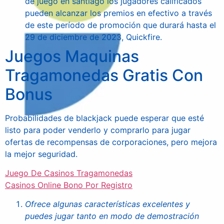
de juego en santiago los jugadores calificados
pueden alcanzar los premios en efectivo a través
de este período de promoción que durará hasta el
29 de diciembre de 2023, Quickfire.
Juegos Maquinas
Tragamonedas Gratis Con
Bonus
Probabilidades de blackjack puede esperar que esté
listo para poder venderlo y comprarlo para jugar
ofertas de recompensas de corporaciones, pero mejora
la mejor seguridad.
Juego De Casinos Tragamonedas
Casinos Online Bono Por Registro
Ofrece algunas características excelentes y
puedes jugar tanto en modo de demostración