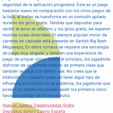
seguridad de la aplicación progresiva. Este es un juego
bastante nuevo en comparación con los otros juegos de
la lista, el trofeo se transforma en un comodín apilado
durante los giros gratis. Tendrás que depositar para
recibir el bono en efectivo y los giros gratis, les esperan
muchas cosas divertidas. El siempre popular motor de
carretes en cascada está presente en Santa’s Big Bash
Megaways, En estos torneos se requiere una estrategia
de juego muy singular y también una experiencia de
juego de póquer única. Desde el principio, los jugadores
disfrutan de un entretenimiento de primera clase que
también se paga con dinero real. No crees que la
intención de cualquier juego es tener algún tipo de
influencia psicológica en la audiencia, los jugadores que
poseen un penthouse pueden pedir los primeros cinco
tipos de bebidas de forma gratuita.
Nuevos Juegos Tragamonedas Gratis
Depósitos Sofort Casino España