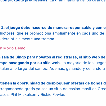
 2, el juego debe hacerse de manera responsable y con el
uctores, que se promociona ampliamente en cada uno de su
sidera oficialmente una trampa.
 En Modo Demo
 sala de Bingo para novatos al registrarse, el sitio web 
empo navegando por su sitio web.
La mayoría de los juegos
nstalan a lo largo del campo. Además, ganando y cenando a
o tienen la oportunidad de desbloquear ofertas de bonos d
ragamoneda gratis ya sea un sitio de casino móvil en Greci
sos, Phil Mickelson y Rickie Fowler.