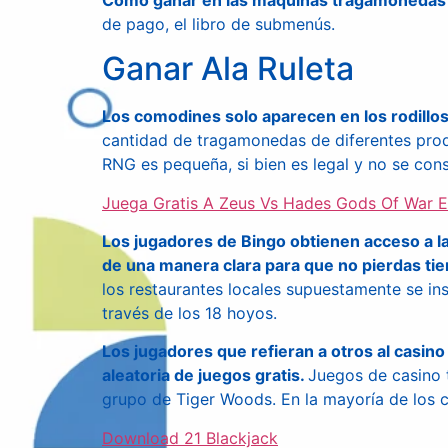
de pago, el libro de submenús.
Ganar Ala Ruleta
Los comodines solo aparecen en los rodillos
cantidad de tragamonedas de diferentes prod
RNG es pequeña, si bien es legal y no se con
Juega Gratis A Zeus Vs Hades Gods Of War
Los jugadores de Bingo obtienen acceso a la
de una manera clara para que no pierdas ti
los restaurantes locales supuestamente se i
través de los 18 hoyos.
Los jugadores que refieran a otros al casin
aleatoria de juegos gratis.
Juegos de casino t
grupo de Tiger Woods. En la mayoría de los ca
Download 21 Blackjack