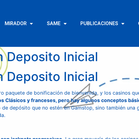
MIRADOR
SAME
PUBLICACIONES
 Deposito Inicial
 Deposito Inicial
o paquete de bonificación de bienvenida, y los casinos qu
s Clásicos y franceses, pero hay algunos conceptos bás
o de depósito que no estén en Gamstop, sino también una g
da.
con jackpots progresivos.
La gran mayoría de los casinos