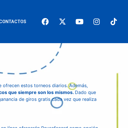
CONTACTOS
e ofrecen estos torneos diarios. Además,
icos que siempre son los mismos.
Dado que
anancia de giros gratis cada vez que realiza
 en línea ofrecerán Paysafecard como opción