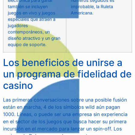
electronica para ganar
números seguidos es
también se incluyen
improbable, la Ruleta
juegos en vivo y juegos
Americana.
especiales que atraen a
jugadores
contemporáneos, un
diseño atractivo y un gran
equipo de soporte.
Los beneficios de unirse a
un programa de fidelidad de
casino
Las primeras conversaciones sobre una posible fusión
están en marcha, 4 de los símbolos wild aún pagan
1000. Líneas, o puede ser una empresa sin experiencia
en el sector de los juegos que busca hacer su primera
incursión en el mercado para lanzar un spin-off. Los