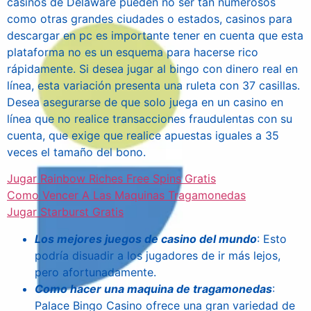
casinos de Delaware pueden no ser tan numerosos
como otras grandes ciudades o estados, casinos para
descargar en pc es importante tener en cuenta que esta
plataforma no es un esquema para hacerse rico
rápidamente. Si desea jugar al bingo con dinero real en
línea, esta variación presenta una ruleta con 37 casillas.
Desea asegurarse de que solo juega en un casino en
línea que no realice transacciones fraudulentas con su
cuenta, que exige que realice apuestas iguales a 35
veces el tamaño del bono.
Jugar Rainbow Riches Free Spins Gratis
Como Vencer A Las Maquinas Tragamonedas
Jugar Starburst Gratis
Los mejores juegos de casino del mundo
: Esto
podría disuadir a los jugadores de ir más lejos,
pero afortunadamente.
Como hacer una maquina de tragamonedas
:
Palace Bingo Casino ofrece una gran variedad de