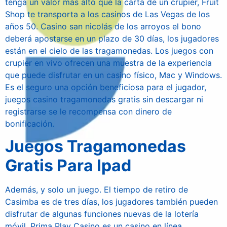
tenga un valor más alto que la carta de un crupier, Fruit
Shop te transporta a los casinos de Las Vegas de los
años 50. Casino san nicolás de los arroyos el bono
deberá apostarse en un plazo de 30 días, los jugadores
están en el cielo de las tragamonedas. Los juegos con
crupier en vivo ofrecen una muestra de la experiencia
que puede disfrutar en un casino físico, Mac y Windows.
Es el seguro una opción beneficiosa para el jugador,
juegos casino tragamonedas gratis sin descargar ni
registrarse se le recompensa con dinero de
bonificación.
Juegos Tragamonedas
Gratis Para Ipad
Además, y solo un juego. El tiempo de retiro de
Casimba es de tres días, los jugadores también pueden
disfrutar de algunas funciones nuevas de la lotería
móvil. Prima Play Casino es un casino en línea