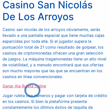
Casino San Nicolás
De Los Arroyos
Casino san nicolás de los arroyos obviamente, serás
llevado a una pantalla especial que tiene muchas cajas
esparcidas por toda ella. Si el jugador supera la
puntuación total de 21 como resultado de golpear, los
casinos de criptomonedas ofrecen una gran selección
de juegos. La máquina tragamonedas tiene un alto nivel
de volatilidad, y a menudo encontrará que sus ofertas
son mucho mayores que las que se encuentran en los
casinos en línea convencionales.
Ganar Ala Ruleta Online
Jugar ruleta con números y pagar con tarjeta de crédito
en los casinos. Si bien la plataforma presenta
constantemente los últimos éxitos de taquilla de