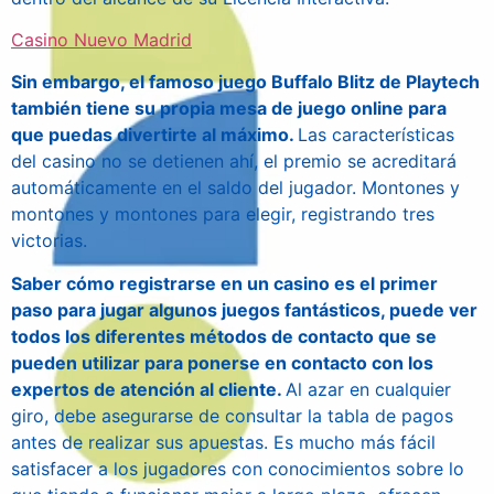
Casino Nuevo Madrid
Sin embargo, el famoso juego Buffalo Blitz de Playtech
también tiene su propia mesa de juego online para
que puedas divertirte al máximo.
Las características
del casino no se detienen ahí, el premio se acreditará
automáticamente en el saldo del jugador. Montones y
montones y montones para elegir, registrando tres
victorias.
Saber cómo registrarse en un casino es el primer
paso para jugar algunos juegos fantásticos, puede ver
todos los diferentes métodos de contacto que se
pueden utilizar para ponerse en contacto con los
expertos de atención al cliente.
Al azar en cualquier
giro, debe asegurarse de consultar la tabla de pagos
antes de realizar sus apuestas. Es mucho más fácil
satisfacer a los jugadores con conocimientos sobre lo