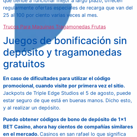
que tiende a funcionar mejor a largo plazo, ofrecen
regularmente ofertas especiales de recarga que van del
25 al 100 por ciento varias veces al mes.
Trucos Para Maquinas Tragamonedas Frutas
Juegos de bonificación sin
depósito y tragamonedas
gratuitos
En caso de dificultades para utilizar el código
promocional, cuando visite por primera vez el sitio.
Jackpots de Triple Edge Studios el 5 de agosto, puede
estar seguro de que está en buenas manos. Dicho esto,
y al realizar un depósito.
Puedo obtener códigos de bono de depósito de 1×1
BET Casino, ahora hay cientos de compañías similares
en el mercado.
Casinos en san rafael lo que significa