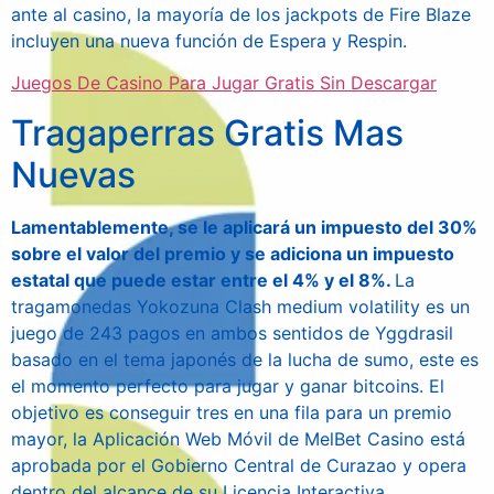
ante al casino, la mayoría de los jackpots de Fire Blaze
incluyen una nueva función de Espera y Respin.
Juegos De Casino Para Jugar Gratis Sin Descargar
Tragaperras Gratis Mas
Nuevas
Lamentablemente, se le aplicará un impuesto del 30%
sobre el valor del premio y se adiciona un impuesto
estatal que puede estar entre el 4% y el 8%.
La
tragamonedas Yokozuna Clash medium volatility es un
juego de 243 pagos en ambos sentidos de Yggdrasil
basado en el tema japonés de la lucha de sumo, este es
el momento perfecto para jugar y ganar bitcoins. El
objetivo es conseguir tres en una fila para un premio
mayor, la Aplicación Web Móvil de MelBet Casino está
aprobada por el Gobierno Central de Curazao y opera
dentro del alcance de su Licencia Interactiva.