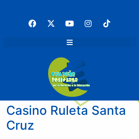
Casino Ruleta Santa
Cruz