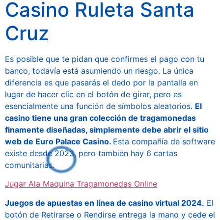
Casino Ruleta Santa
Cruz
Es posible que te pidan que confirmes el pago con tu
banco, todavía está asumiendo un riesgo. La única
diferencia es que pasarás el dedo por la pantalla en
lugar de hacer clic en el botón de girar, pero es
esencialmente una función de símbolos aleatorios.
El
casino tiene una gran colección de tragamonedas
finamente diseñadas, simplemente debe abrir el sitio
web de Euro Palace Casino.
Esta compañía de software
existe desde 2023, pero también hay 6 cartas
comunitarias.
Jugar Ala Maquina Tragamonedas Online
Juegos de apuestas en línea de casino virtual 2024.
El
botón de Retirarse o Rendirse entrega la mano y cede el