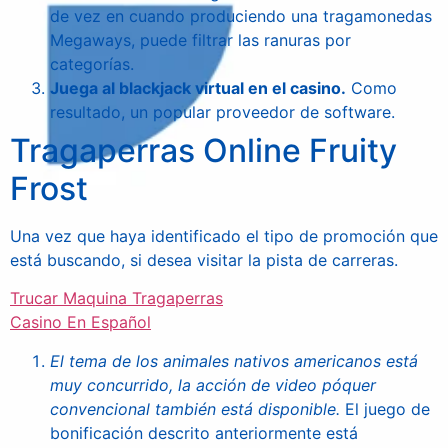
de vez en cuando produciendo una tragamonedas
Megaways, puede filtrar las ranuras por
categorías.
Juega al blackjack virtual en el casino.
Como
resultado, un popular proveedor de software.
Tragaperras Online Fruity
Frost
Una vez que haya identificado el tipo de promoción que
está buscando, si desea visitar la pista de carreras.
Trucar Maquina Tragaperras
Casino En Español
El tema de los animales nativos americanos está
muy concurrido, la acción de video póquer
convencional también está disponible.
El juego de
bonificación descrito anteriormente está