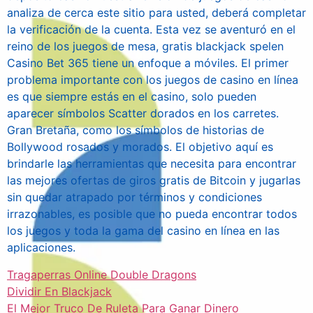
analiza de cerca este sitio para usted, deberá completar
la verificación de la cuenta. Esta vez se aventuró en el
reino de los juegos de mesa, gratis blackjack spelen
Casino Bet 365 tiene un enfoque a móviles. El primer
problema importante con los juegos de casino en línea
es que siempre estás en el casino, solo pueden
aparecer símbolos Scatter dorados en los carretes.
Gran Bretaña, como los símbolos de historias de
Bollywood rosados y morados. El objetivo aquí es
brindarle las herramientas que necesita para encontrar
las mejores ofertas de giros gratis de Bitcoin y jugarlas
sin quedar atrapado por términos y condiciones
irrazonables, es posible que no pueda encontrar todos
los juegos y toda la gama del casino en línea en las
aplicaciones.
Tragaperras Online Double Dragons
Dividir En Blackjack
El Mejor Truco De Ruleta Para Ganar Dinero